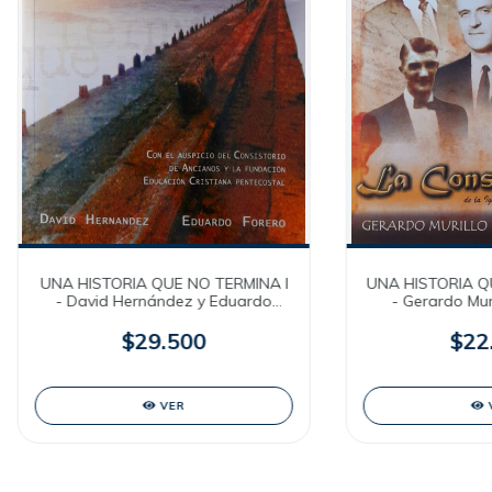
UNA HISTORIA QUE NO TERMINA I
UNA HISTORIA QU
- David Hernández y Eduardo
- Gerardo Mur
Forero
For
$29.500
$22
VER