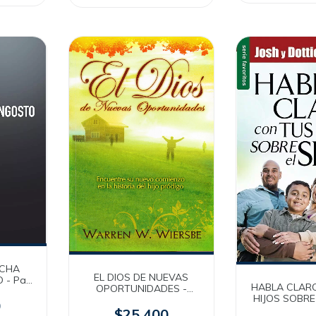
ECHA
EL DIOS DE NUEVAS
- Paul
HABLA CLAR
OPORTUNIDADES -
bro]
HIJOS SOBRE
Warren Wiersbe
0
Josh y Dotti
$25.400