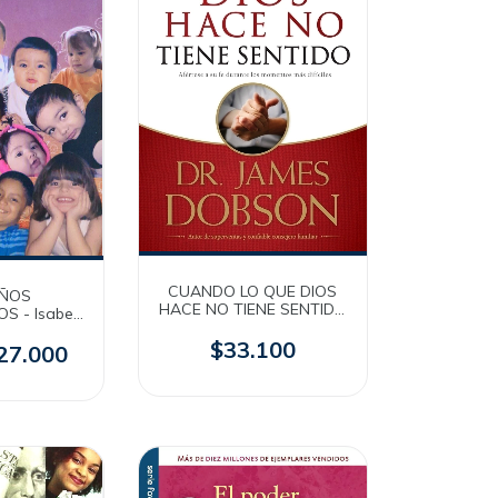
CUANDO LO QUE DIOS
ÑOS
HACE NO TIENE SENTIDO
S - Isabel
- Dr James Dobson
o [Libro]
$33.100
27.000