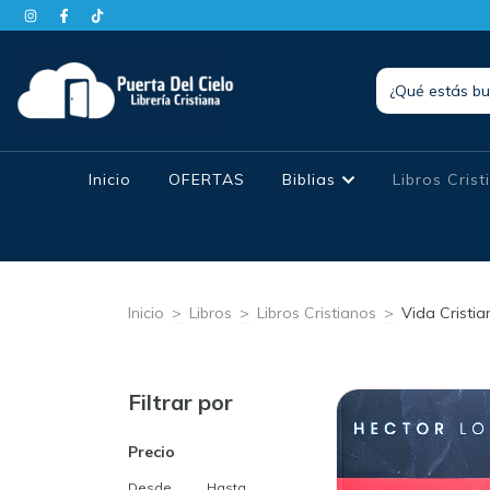
Inicio
OFERTAS
Biblias
Libros Cris
Inicio
>
Libros
>
Libros Cristianos
>
Vida Cristia
Filtrar por
Precio
Desde
Hasta