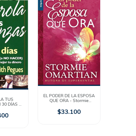
EL PODER DE LA ESPOSA
A TUS
QUE ORA - Stormie
 30 DÍAS -
Omartian [Bolsilibro]
th Pegues
$33.100
ibro]
400