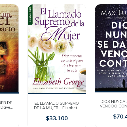
DIOS NUNCA 
DER DE
EL LLAMADO SUPREMO
VENCIDO CON
 Dave
DE LA MUJER - Elizabeth
Luca
George [Bolsilibro]
$70.
0
$33.100