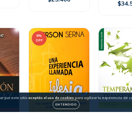
$34.
8
%
OFF
ar por este sitio
aceptás el uso de cookies
para agilizar tu experiencia de 
ENTENDIDO
CAZ -
UNA EXPERIENCIA