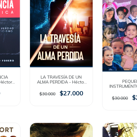
LA TRAVESÍA DE UN
NCIA
PEQUE
ALMA PERDIDA - Héctor
Héctor
INSTRUMENTO
Loaiza
Torres Forer
$27.000
0
$30.000
$
$30.000