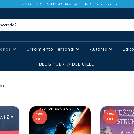
---> SÍGUENOS EN INSTAGRAM: @PuertaDelCieloLibreria
tianos
Crecimiento Personal
Autores
Edit
BLOG PUERTA DEL CIELO
na
10
%
10
%
OFF
OFF