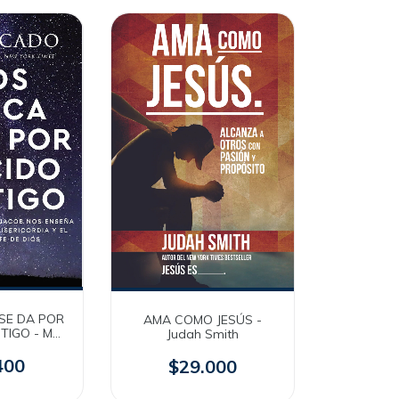
SE DA POR
AMA COMO JESÚS -
TIGO - Max
Judah Smith
do
400
$29.000