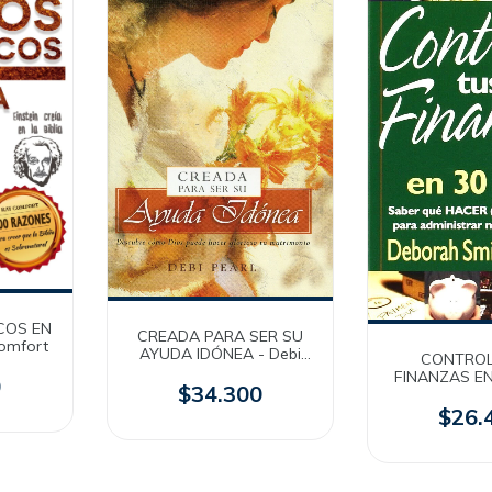
COS EN
CREADA PARA SER SU
Comfort
AYUDA IDÓNEA - Debi
CONTROL
Pearl
FINANZAS EN
0
$34.300
Deborah Smi
[Bolsil
$26.