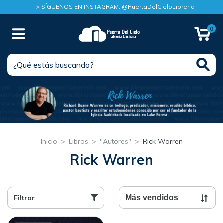
---> SÍGUENOS EN INSTAGRAM: @PuertaDelCieloLibreria
0
Inicio
>
Libros
>
"Autores"
>
Rick Warren
Rick Warren
Filtrar