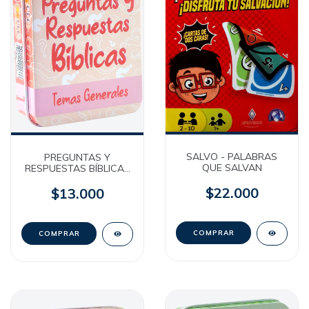
SALVO - PALABRAS
PREGUNTAS Y
QUE SALVAN
RESPUESTAS BÍBLICAS
1 - Bilingües - Temas
Generales [Caja
$22.000
$13.000
Metálica]