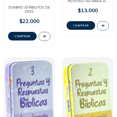
RESPUESTAS BÍBLICAS
7 - Bilingües - Hombres
DOMINÓ ATRIBUTOS DE
de la Biblia [Caja
$13.000
DIOS
Metálica]
$22.000