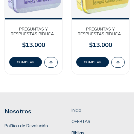
PREGUNTAS Y
PREGUNTAS Y
RESPUESTAS BÍBLICAS
RESPUESTAS BÍBLICAS
2 - Bilingües - Temas
3 - Bilingües - Temas
Generales [Caja
Generales [Caja
$13.000
$13.000
Metálica]
Metálica]
Nosotros
Inicio
OFERTAS
Política de Devolución
Biblias