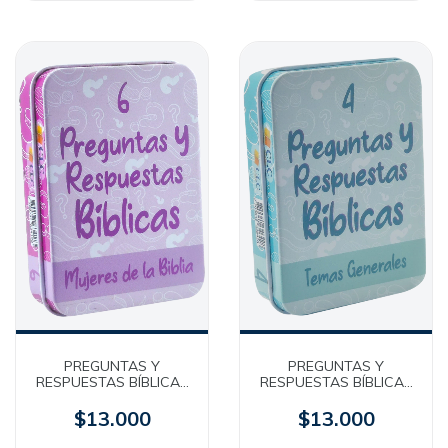
PREGUNTAS Y
PREGUNTAS Y
RESPUESTAS BÍBLICAS
RESPUESTAS BÍBLICAS
4 - Bilingües - Temas
6 - Bilingües - Mujeres
Generales [Caja
de la Biblia [Caja
$13.000
$13.000
Metálica]
Metálica]