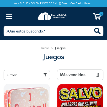
---> SÍGUENOS EN INSTAGRAM: @PuertaDelCieloLibreria
0
Inicio
>
Juegos
Juegos
Filtrar