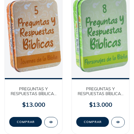
PREGUNTAS Y
PREGUNTAS Y
RESPUESTAS BÍBLICAS
RESPUESTAS BÍBLICAS
5 - Bilingües - Jóvenes
8 - Bilingües -
de la Biblia [Caja
Personajes de la Biblia
$13.000
$13.000
Metálica]
[Caja Metálica]