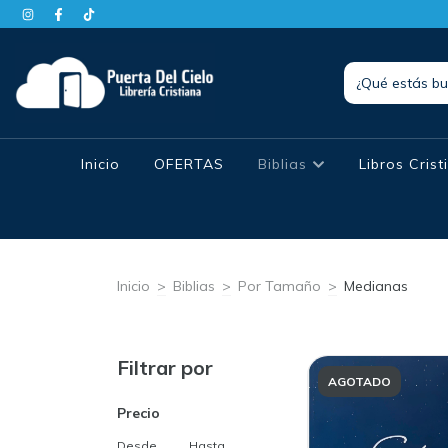
Inicio
OFERTAS
Biblias
Libros Cris
Inicio
>
Biblias
>
Por Tamaño
>
Medianas
Filtrar por
AGOTADO
Precio
Desde
Hasta