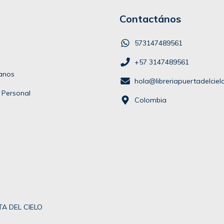
Contactános
573147489561
+57 3147489561
ianos
hola@libreriapuertadelcie
 Personal
Colombia
A DEL CIELO