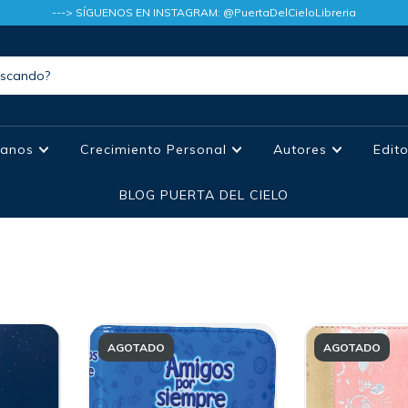
---> SÍGUENOS EN INSTAGRAM: @PuertaDelCieloLibreria
tianos
Crecimiento Personal
Autores
Edit
BLOG PUERTA DEL CIELO
AGOTADO
AGOTADO