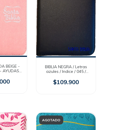
DA BEIGE -
BIBLIA NEGRA / Letras
 - AYUDAS
azules / Indice / 045 /
VR60
RVR60
.000
$109.900
AGOTADO