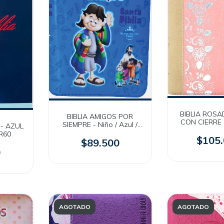
BIBLIA ROSA
BIBLIA AMIGOS POR
CON CIERRE
SIEMPRE - Niño / Azul /
 - AZUL
QR - R
Acolchada / RVR60
R60
$105
$89.500
0
AGOTADO
AGOTADO