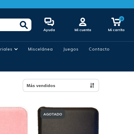
0
Ayuda
Mi cuenta
Mi carrito
oriales
Miscelánea
Juegos
Contacto
AGOTADO