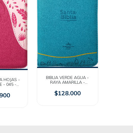
BIBLIA VERDE AGUA -
IA HOJAS -
RAYA AMARILLA -
 - 045 -
MEDIANA - CON CIERRE -
 - RVR60
ÍNDICE - RVR1960
$128.000
.900