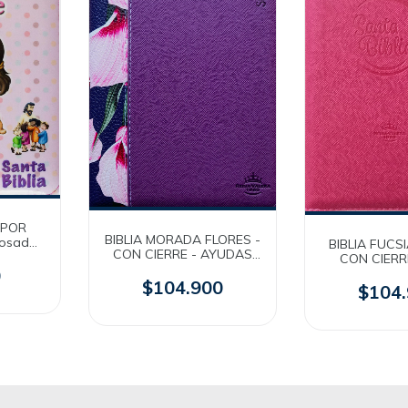
 POR
BIBLIA MORADA FLORES -
Rosada /
BIBLIA FUCS
CON CIERRE - AYUDAS
VR60
CON CIERRE
QR - RVR60
0
AYUDAS QR
$104.900
$104